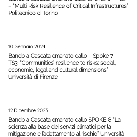
PER
– “Multi Risk Resilience of Critical Infrastructures”
dallo
LA
Politecnico di Torino
SPOKE
“DEFINIZIONE
6
E
–
REALIZZAZIONE
Bando
TS2
DEL
a
–
PIANO
10 Gennaio 2024
Cascata
“Multi
DI
emanato
Bando a Cascata emanato dallo – Spoke 7 –
Risk
COMUNICAZIONE
TS3: “Communities’ resilience to risks: social,
dallo
Resilience
DEL
economic, legal and cultural dimensions” -
–
of
PROGETTO
Università di Firenze
Spoke
Critical
RETURN”
7
Infrastructures”
–
Politecnico
Bando
TS3:
di
a
“Communities’
Torino
12 Dicembre 2023
Cascata
resilience
emanato
Bando a Cascata emanato dallo SPOKE 8 “La
to
scienza alla base dei servizi climatici per la
dallo
risks:
mitigazione e l’adattamento al rischio” Università
SPOKE
social,