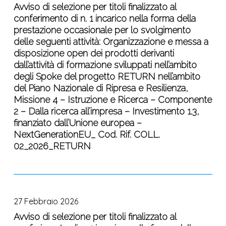
per
Avviso di selezione per titoli finalizzato al
conferimento di n. 1 incarico nella forma della
titoli
prestazione occasionale per lo svolgimento
finalizzato
delle seguenti attività: Organizzazione e messa a
al
disposizione open dei prodotti derivanti
conferimento
dall’attività di formazione sviluppati nell’ambito
di
degli Spoke del progetto RETURN nell’ambito
n.
del Piano Nazionale di Ripresa e Resilienza,
1
Missione 4 – Istruzione e Ricerca – Componente
incarico
2 – Dalla ricerca all’impresa – Investimento 1.3,
nella
finanziato dall’Unione europea –
forma
NextGenerationEU_ Cod. Rif. COLL.
della
02_2026_RETURN
prestazione
occasionale
per
Avviso
lo
di
svolgimento
27 Febbraio 2026
selezione
delle
per
Avviso di selezione per titoli finalizzato al
seguenti