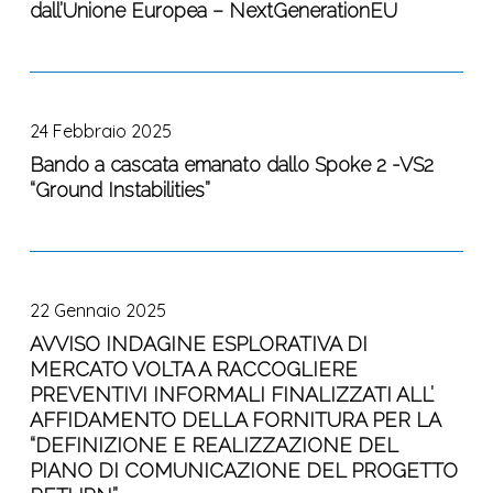
intellettuale:
Europea
dall’Unione Europea – NextGenerationEU
Supporto
–
alla
NextGenerationEU
Fondazione
Bando
“multi-
a
24 Febbraio 2025
Risk
cascata
sciEnce
emanato
Bando a cascata emanato dallo Spoke 2 -VS2
for
“Ground Instabilities”
dallo
resilienT
Spoke
commUnities
2
AVVISO
undeR
-
INDAGINE
a
VS2
22 Gennaio 2025
ESPLORATIVA
changiNgc
“Ground
DI
AVVISO INDAGINE ESPLORATIVA DI
limate
Instabilities”
MERCATO VOLTA A RACCOGLIERE
MERCATO
-
PREVENTIVI INFORMALI FINALIZZATI ALL’
VOLTA
RETURN”,
AFFIDAMENTO DELLA FORNITURA PER LA
A
nella
“DEFINIZIONE E REALIZZAZIONE DEL
RACCOGLIERE
gestione
PIANO DI COMUNICAZIONE DEL PROGETTO
PREVENTIVI
di