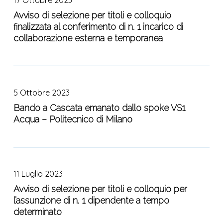
selezione
“Insediamenti
per
Avviso di selezione per titoli e colloquio
Urbani
finalizzata al conferimento di n. 1 incarico di
titoli
e
collaborazione esterna e temporanea
e
Metropolitani”
colloquio
finalizzata
Bando
al
a
conferimento
5 Ottobre 2023
Cascata
di
emanato
Bando a Cascata emanato dallo spoke VS1
n.
Acqua – Politecnico di Milano
dallo
1
spoke
incarico
VS1
di
Avviso
Acqua
collaborazione
di
–
esterna
11 Luglio 2023
selezione
Politecnico
e
per
Avviso di selezione per titoli e colloquio per
di
temporanea
l’assunzione di n. 1 dipendente a tempo
titoli
Milano
determinato
e