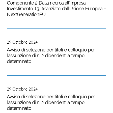
creazione
Componente 2 Dalla ricerca all’impresa –
incarico
di
Investimento 1.3, finanziato dall’Unione Europea –
di
sistemi
NextGenerationEU
consulenza
GIS
per
e
prestazione
WebGIS
Avviso
d’opera
per
di
intellettuale:
29 Ottobre 2024
la
selezione
Supporto
loro
per
Avviso di selezione per titoli e colloquio per
alla
interrogazione
l’assunzione di n. 2 dipendenti a tempo
titoli
Fondazione
nell’ambito
determinato
e
“multi-
del
colloquio
Risk
Piano
per
sciEnce
Avviso
Nazionale
l’assunzione
for
di
di
di
29 Ottobre 2024
resilienT
selezione
Ripresa
n.
commUnities
per
Avviso di selezione per titoli e colloquio per
e
2
undeR
l’assunzione di n. 2 dipendenti a tempo
titoli
Resilienza,
dipendenti
a
determinato
e
Missione
a