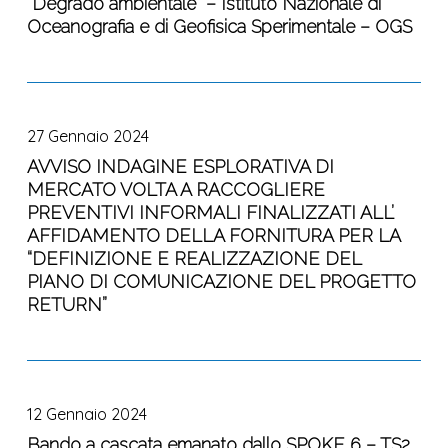
“Degrado ambientale” – Istituto Nazionale di
dallo
comunità
Oceanografia e di Geofisica Sperimentale – OGS
Spoke
ai
4
rischi:
–
dimensioni
AVVISO
VS4:
sociali,
INDAGINE
“Degrado
economiche,
27 Gennaio 2024
ESPLORATIVA
ambientale”
giuridiche
DI
AVVISO INDAGINE ESPLORATIVA DI
–
e
MERCATO VOLTA A RACCOGLIERE
MERCATO
Istituto
culturali”
PREVENTIVI INFORMALI FINALIZZATI ALL’
VOLTA
Nazionale
–
AFFIDAMENTO DELLA FORNITURA PER LA
A
di
Università
“DEFINIZIONE E REALIZZAZIONE DEL
RACCOGLIERE
Oceanografia
di
PIANO DI COMUNICAZIONE DEL PROGETTO
PREVENTIVI
e
Firenze
RETURN”
INFORMALI
di
FINALIZZATI
Geofisica
ALL’
Sperimentale
Bando
AFFIDAMENTO
–
a
DELLA
OGS
12 Gennaio 2024
cascata
FORNITURA
emanato
Bando a cascata emanato dallo SPOKE 6 – TS2