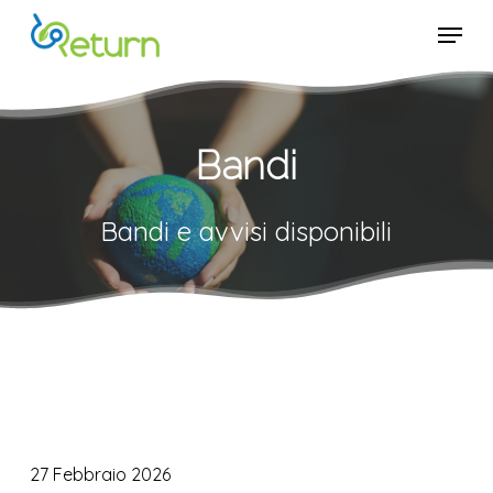
Skip
Menu
Menu
to
main
content
Bandi
Bandi e avvisi disponibili
Avviso
di
27 Febbraio 2026
selezione