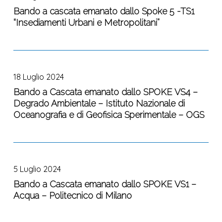
“Multi
gli
emanato
Bando a cascata emanato dallo Spoke 5 -TS1
Risk
uffici
“Insediamenti Urbani e Metropolitani”
dallo
Resilience
stampa
Spoke
of
di
5
Critical
soggetti
Bando
-
Infrastructures”
istituzionali
a
TS1
Politecnico
18 Luglio 2024
nell’ambito
Cascata
“Insediamenti
di
del
emanato
Bando a Cascata emanato dallo SPOKE VS4 –
Urbani
Torino
Piano
Degrado Ambientale – Istituto Nazionale di
dallo
e
Nazionale
Oceanografia e di Geofisica Sperimentale – OGS
SPOKE
Metropolitani”
di
VS4
Ripresa
–
Bando
e
Degrado
a
Resilienza,
Ambientale
5 Luglio 2024
Cascata
Missione
–
emanato
Bando a Cascata emanato dallo SPOKE VS1 –
4
Istituto
Acqua – Politecnico di Milano
dallo
Istruzione
Nazionale
SPOKE
e
di
VS1
ricerca