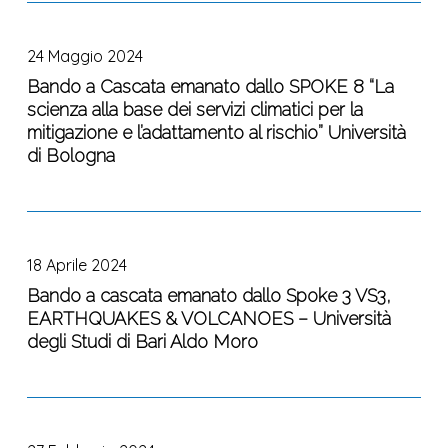
Oceanografia
Bando
–
–
e
a
Acqua
Componente
di
24 Maggio 2024
Cascata
–
2
Geofisica
emanato
Bando a Cascata emanato dallo SPOKE 8 “La
Politecnico
Dalla
Sperimentale
scienza alla base dei servizi climatici per la
dallo
di
ricerca
–
mitigazione e l’adattamento al rischio” Università
SPOKE
Milano
all’impresa
OGS
di Bologna
8
–
“La
Investimento
scienza
1.3,
Bando
alla
finanziato
a
base
dall’Unione
18 Aprile 2024
cascata
dei
Europea
emanato
Bando a cascata emanato dallo Spoke 3 VS3,
servizi
–
EARTHQUAKES & VOLCANOES – Università
dallo
climatici
NextGenerationEU
degli Studi di Bari Aldo Moro
Spoke
per
3
la
VS3,
mitigazione
Bando
EARTHQUAKES
e
a
&
l’adattamento