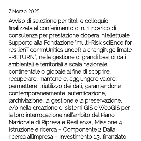
collaborazione
di
e
DUE
esterna
7 Marzo 2025
selezione
Resilienza,
EDIZIONI
e
per
Avviso di selezione per titoli e colloquio
Missione
DELLA
temporanea
finalizzata al conferimento di n. 1 incarico di
titoli
4
ACADEMY
consulenza per prestazione d’opera intellettuale:
e
Istruzione
DI
Supporto alla Fondazione “multi-Risk sciEnce for
colloquio
e
FONDAZIONE
resilienT commUnities undeR a changiNgc limate
finalizzata
ricerca
RETURN
-RETURN”, nella gestione di grandi basi di dati
al
–
ambientali e territoriali a scala nazionale,
conferimento
Componente
continentale o globale al fine di scoprire,
di
2
recuperare, mantenere, aggiungere valore,
n.
Dalla
permettere il riutilizzo dei dati, garantendone
1
ricerca
contemporaneamente l’autenticazione,
incarico
all’impresa
l’archiviazione, la gestione e la preservazione,
di
–
e/o nella creazione di sistemi GIS e WebGIS per
consulenza
Investimento
la loro interrogazione nell’ambito del Piano
per
1.3,
Nazionale di Ripresa e Resilienza, Missione 4
prestazione
finanziato
Istruzione e ricerca – Componente 2 Dalla
d’opera
dall’Unione
ricerca all’impresa – Investimento 1.3, finanziato