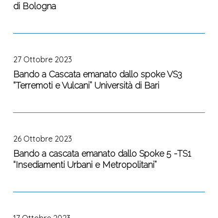
di Bologna
8
economic,
“La
legal
scienza
and
Bando
alla
cultural
a
base
dimensions”
27 Ottobre 2023
Cascata
dei
-
emanato
Bando a Cascata emanato dallo spoke VS3
servizi
Università
“Terremoti e Vulcani” Università di Bari
dallo
climatici
di
spoke
per
Firenze
VS3
la
Bando
“Terremoti
mitigazione
a
e
e
26 Ottobre 2023
cascata
Vulcani”
l’adattamento
emanato
Bando a cascata emanato dallo Spoke 5 -TS1
Università
al
“Insediamenti Urbani e Metropolitani”
dallo
di
rischio”
Spoke
Bari
Università
5
di
Avviso
-
Bologna
di
TS1
17 Ottobre 2023