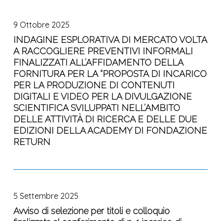
Risk
INDAGINE
–
Academy
del
sciEnce
ESPLORATIVA
Dalla
2026
progetto
9 Ottobre 2025
for
DI
ricerca
RETURN
resilienT
MERCATO
INDAGINE ESPLORATIVA DI MERCATO VOLTA
all’impresa
nell’ambito
commUnities
A RACCOGLIERE PREVENTIVI INFORMALI
VOLTA
–
del
undeR
FINALIZZATI ALL’AFFIDAMENTO DELLA
A
Investimento
Piano
a
FORNITURA PER LA “PROPOSTA DI INCARICO
RACCOGLIERE
1.3,
Nazionale
PER LA PRODUZIONE DI CONTENUTI
changiNg
PREVENTIVI
finanziato
di
DIGITALI E VIDEO PER LA DIVULGAZIONE
climate
INFORMALI
dall’Unione
Ripresa
SCIENTIFICA SVILUPPATI NELL’AMBITO
–
FINALIZZATI
europea
e
DELLE ATTIVITÀ DI RICERCA E DELLE DUE
RETURN”,
ALL’AFFIDAMENTO
–
Resilienza,
EDIZIONI DELLA ACADEMY DI FONDAZIONE
nei
DELLA
NextGenerationEU_
Missione
RETURN
rapporti
FORNITURA
Cod.
4
con
PER
Rif.
–
la
LA
COLL.
Avviso
Istruzione
stampa,
“PROPOSTA
02_2026_RETURN
di
e
in
DI
5 Settembre 2025
selezione
Ricerca
particolare
INCARICO
per
Avviso di selezione per titoli e colloquio
–
con
PER