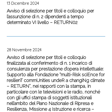
di
13 Dicembre 2024
aggiungere
selezione
n.
valore,
per
Avviso di selezione per titoli e colloquio per
2
permettere
l’assunzione di n. 2 dipendenti a tempo
titoli
dipendenti
determinato VI livello – RETURN02
il
e
a
riutilizzo
colloquio
tempo
dei
per
determinato
Avviso
dati,
l’assunzione
V
di
garantendone
di
livello
28 Novembre 2024
selezione
contemporaneamente
n.
–
per
Avviso di selezione per titoli e colloquio
l’autenticazione,
2
RETURN01
finalizzata al conferimento di n. 1 incarico di
titoli
l’archiviazione,
dipendenti
consulenza per prestazione d’opera intellettuale:
e
la
a
Supporto alla Fondazione “multi-Risk sciEnce for
colloquio
gestione
tempo
resilienT commUnities undeR a changiNg climate
finalizzata
e
determinato
– RETURN”, nei rapporti con la stampa, in
al
la
VI
particolare con le televisioni e le radio, nonché
conferimento
preservazione,
livello
con gli uffici stampa di soggetti istituzionali
di
e/o
–
nell’ambito del Piano Nazionale di Ripresa e
n.
nella
RETURN02
Resilienza, Missione 4 Istruzione e ricerca –
1