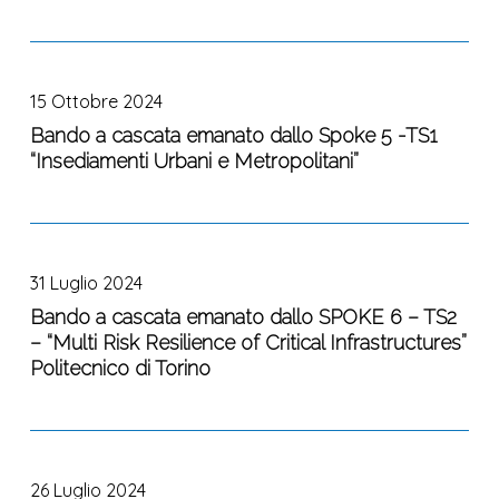
changiNg
colloquio
4
tempo
climate
per
Istruzione
determinato
Bando
–
l’assunzione
e
a
RETURN”,
di
ricerca
15 Ottobre 2024
cascata
nei
n.
–
emanato
Bando a cascata emanato dallo Spoke 5 -TS1
rapporti
2
Componente
“Insediamenti Urbani e Metropolitani”
dallo
con
dipendenti
2
Spoke
la
a
Dalla
5
stampa,
tempo
ricerca
Bando
-
in
determinato
all’impresa
a
TS1
particolare
–
31 Luglio 2024
cascata
“Insediamenti
con
Investimento
emanato
Bando a cascata emanato dallo SPOKE 6 – TS2
Urbani
le
1.3,
– “Multi Risk Resilience of Critical Infrastructures”
dallo
e
televisioni
finanziato
Politecnico di Torino
SPOKE
Metropolitani”
e
dall’Unione
6
le
Europea
–
radio,
–
Bando
TS2
nonché
NextGenerationEU
a
–
con
26 Luglio 2024
cascata