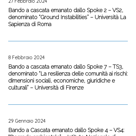
27 Febbraio 2024
cascata
VOLCANOES
al
emanato
Bando a cascata emanato dallo Spoke 2 – VS2,
–
rischio”
denominato “Ground Instabilities” – Università La
dallo
Università
Università
Sapienza di Roma
Spoke
degli
di
2
Studi
Bologna
–
di
Bando
VS2,
Bari
a
denominato
Aldo
8 Febbraio 2024
cascata
“Ground
Moro
emanato
Bando a cascata emanato dallo Spoke 7 – TS3,
Instabilities”
denominato “La resilienza delle comunità ai rischi:
dallo
–
dimensioni sociali, economiche, giuridiche e
Spoke
Università
culturali” – Università di Firenze
7
La
–
Sapienza
TS3,
di
Bando
denominato
Roma
a
“La
29 Gennaio 2024
Cascata
resilienza
emanato
Bando a Cascata emanato dallo Spoke 4 – VS4:
delle