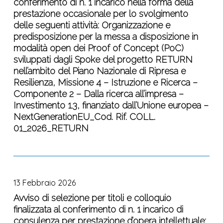
conferimento di n. 1 incarico nella forma della
titoli
attività:
prestazione occasionale per lo svolgimento
finalizzato
Organizzazione
delle seguenti attività: Organizzazione e
al
e
predisposizione per la messa a disposizione in
conferimento
messa
modalità open dei Proof of Concept (PoC)
di
a
sviluppati dagli Spoke del progetto RETURN
n.
disposizione
nell’ambito del Piano Nazionale di Ripresa e
1
open
Resilienza, Missione 4 – Istruzione e Ricerca –
incarico
Componente 2 – Dalla ricerca all’impresa –
dei
nella
Investimento 1.3, finanziato dall’Unione europea –
prodotti
forma
NextGenerationEU_Cod. Rif. COLL.
derivanti
della
01_2026_RETURN
dall’attività
prestazione
di
occasionale
formazione
per
Avviso
sviluppati
lo
di
nell’ambito
svolgimento
13 Febbraio 2026
selezione
degli
delle
per
Avviso di selezione per titoli e colloquio
Spoke
seguenti
finalizzata al conferimento di n. 1 incarico di
titoli
del
attività:
consulenza per prestazione d’opera intellettuale:
e