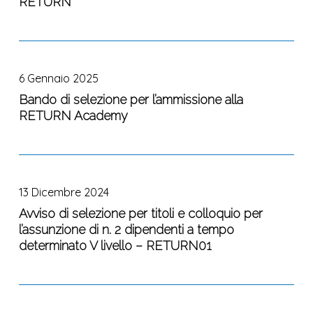
RETURN”
INFORMALI
grandi
FINALIZZATI
basi
ALL’
di
Bando
AFFIDAMENTO
dati
di
DELLA
ambientali
6 Gennaio 2025
selezione
FORNITURA
e
per
Bando di selezione per l’ammissione alla
PER
territoriali
RETURN Academy
l’ammissione
LA
a
alla
“DEFINIZIONE
scala
RETURN
E
nazionale,
Avviso
Academy
REALIZZAZIONE
continentale
di
DEL
o
13 Dicembre 2024
selezione
PIANO
globale
per
Avviso di selezione per titoli e colloquio per
DI
al
l’assunzione di n. 2 dipendenti a tempo
titoli
COMUNICAZIONE
fine
determinato V livello – RETURN01
e
DEL
di
colloquio
PROGETTO
scoprire,
per
RETURN”
recuperare,
Avviso
l’assunzione
mantenere,
di