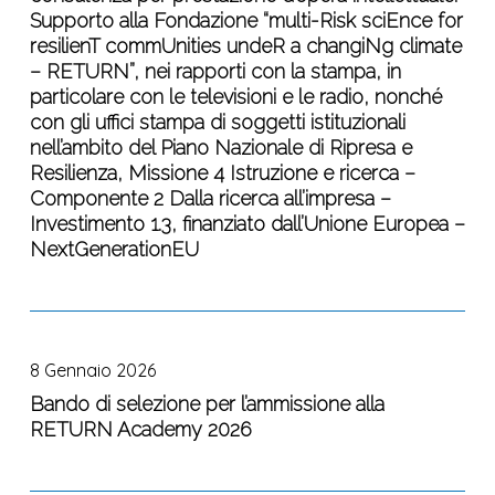
progetto
Organizzazione
Supporto alla Fondazione “multi-Risk sciEnce for
colloquio
RETURN
e
resilienT commUnities undeR a changiNg climate
finalizzata
nell’ambito
predisposizione
– RETURN”, nei rapporti con la stampa, in
al
del
per
particolare con le televisioni e le radio, nonché
conferimento
Piano
la
con gli uffici stampa di soggetti istituzionali
di
Nazionale
messa
nell’ambito del Piano Nazionale di Ripresa e
n.
di
Resilienza, Missione 4 Istruzione e ricerca –
a
1
Ripresa
Componente 2 Dalla ricerca all’impresa –
disposizione
incarico
e
Investimento 1.3, finanziato dall’Unione Europea –
in
di
Resilienza,
NextGenerationEU
modalità
consulenza
Missione
open
per
4
dei
prestazione
–
Bando
Proof
d’opera
Istruzione
di
of
intellettuale:
8 Gennaio 2026
e
selezione
Concept
Supporto
Ricerca
per
Bando di selezione per l’ammissione alla
(PoC)
alla
RETURN Academy 2026
–
l’ammissione
sviluppati
Fondazione
Componente
alla
dagli
“multi-
2
RETURN
Spoke