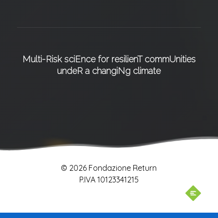
Multi-Risk sciEnce for resilienT commUnities
undeR a changiNg climate
© 2026 Fondazione Return
P.IVA 10123341215