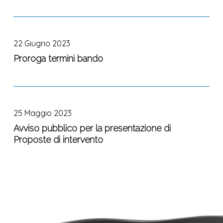
colloquio
per
Proroga
l’assunzione
termini
di
22 Giugno 2023
bando
n.
Proroga termini bando
1
dipendente
a
Avviso
tempo
pubblico
determinato
25 Maggio 2023
per
la
Avviso pubblico per la presentazione di
Proposte di intervento
presentazione
di
Proposte
di
intervento