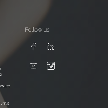
Follow us
a
a
ager:
rn.it