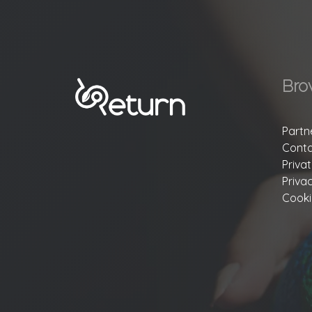
Bro
Partn
Conta
Priva
Priva
Cooki