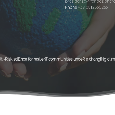
presidenza@fondazioneret
Phone
+39 0812530263
lti-Risk sciEnce for resilienT commUnities undeR a changiNg clim