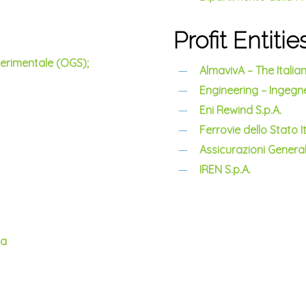
Profit Entitie
perimentale (OGS);
AlmavivA – The Itali
Engineering – Ingegne
Eni Rewind S.p.A.
Ferrovie dello Stato It
Assicurazioni Generali
IREN S.p.A.
ca