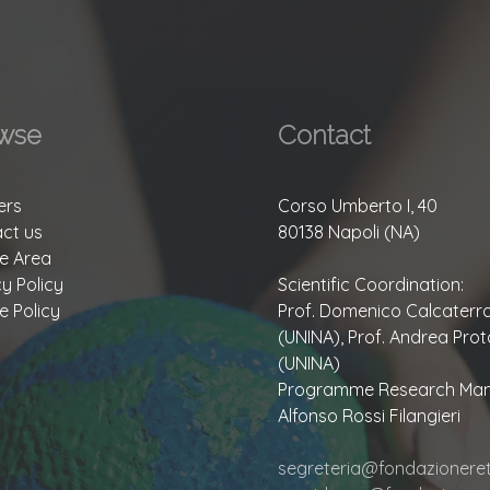
wse
Contact
ers
Corso Umberto I, 40
ct us
80138 Napoli (NA)
te Area
cy Policy
Scientific Coordination:
e Policy
Prof. Domenico Calcaterr
(UNINA), Prof. Andrea Prot
(UNINA)
Programme Research Man
Alfonso Rossi Filangieri
segreteria@fondazioneretu