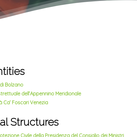
tities
di Bolzano
strettuale dell’Appennino Meridionale
à Ca’ Foscari Venezia
l Structures
tezione Civile della Presidenza del Consiglio dei Ministri