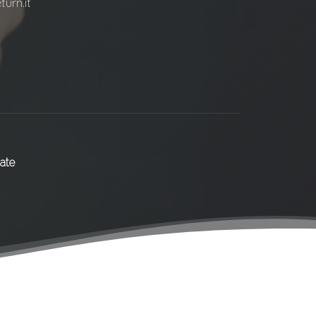
urn.it
ate