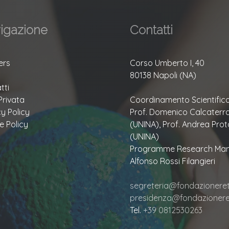
igazione
Contatti
ers
Corso Umberto I, 40
80138 Napoli (NA)
tti
Privata
Coordinamento Scientifico
cy Policy
Prof. Domenico Calcaterr
e Policy
(UNINA), Prof. Andrea Prot
(UNINA)
Programme Research Man
Alfonso Rossi Filangieri
segreteria@fondazioneretu
presidenza@fondazioneret
Tel.
+39 0812530263