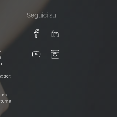
Seguici su
:
a
a
ager:
rn.it
urn.it