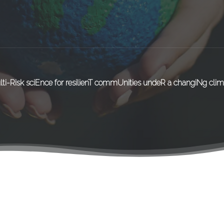
lti-Risk sciEnce for resilienT commUnities undeR a changiNg clim