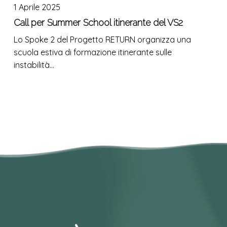
1 Aprile 2025
Summer
School
Call per Summer School itinerante del VS2
itinerante
Lo Spoke 2 del Progetto RETURN organizza una
del
scuola estiva di formazione itinerante sulle
VS2
instabilità…