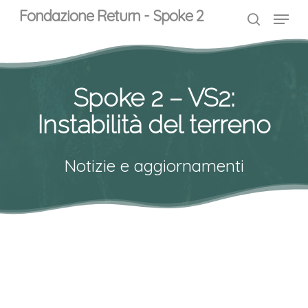
Skip
Menu
Menu
Fondazione Return - Spoke 2
to
search
main
content
Spoke 2 – VS2:
Instabilità del terreno
Notizie e aggiornamenti
Call
per