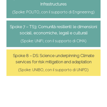
Infrastructures
(Spoke: POLITO, con il supporto di Engineering)
Spoke
Spoke 7 – TS3: Comunità resilienti: le dimensioni
7
sociali, economiche, legali e culturali
(Spoke: UNIFI, con il supporto di CIMA)
Spoke
Spoke 8 – DS: Science underpinning Climate
8
services for risk mitigation and adaptation
(Spoke: UNIBO, con il supporto di UNIPD)