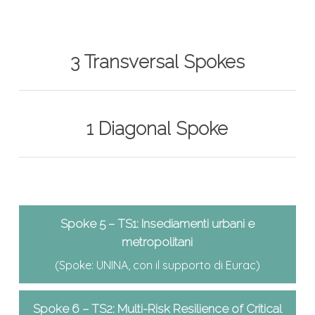
3
Transversal
Spokes
1
Diagonal
Spoke
Spoke
Spoke 5 – TS1: Insediamenti urbani e
5
metropolitani
(Spoke: UNINA, con il supporto di Eurac)
Spoke
Spoke 6 – TS2: Multi-Risk Resilience of Critical
6