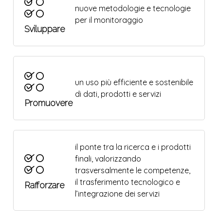
nuove metodologie e tecnologie
per il monitoraggio
Sviluppare
un uso più efficiente e sostenibile
di dati, prodotti e servizi
Promuovere
il ponte tra la ricerca e i prodotti
finali, valorizzando
trasversalmente le competenze,
il trasferimento tecnologico e
Rafforzare
l’integrazione dei servizi