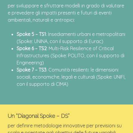
per sviluppare e sfruttare modelli in grado di valutare
e prevedere gli impatti presenti e futuri di eventi
ambientali, naturali e antropici:
Spoke 5 – TS1
: Insediamenti urbani e metropolitani
(Spoke: UNINA, con il supporto di Eurac)
Spoke 6 – TS2
: Multi-Risk Resilience of Critical
Infrastructures (Spoke: POLITO, con il supporto di
Engineering)
Spoke 7 – TS3
: Comunità resilienti: le dimensioni
sociali, economiche, legali e culturali (Spoke: UNIFI,
con il supporto di CIMA)
Un “Diagonal Spoke – DS”
per definire metodologie innovative per previsioni su
scala e orientate agli obiettivi delle future variabili