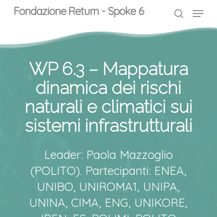
Skip
Menu
Menu
Fondazione Return - Spoke 6
to
search
main
content
WP 6.3 – Mappatura
dinamica dei rischi
naturali e climatici sui
sistemi infrastrutturali
Leader: Paola Mazzoglio
(POLITO). Partecipanti: ENEA,
UNIBO, UNIROMA1, UNIPA,
UNINA, CIMA, ENG, UNIKORE,