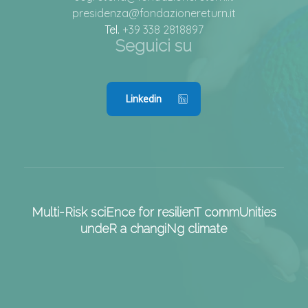
presidenza@fondazionereturn.it
Tel.
+39 338 2818897
Seguici su
Linkedin
Multi-Risk sciEnce for resilienT commUnities
undeR a changiNg climate