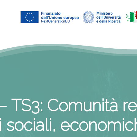
–
TS3:
Comunità
re
i
sociali,
economic