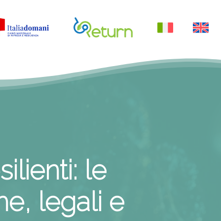
Menu
silienti:
le
he,
legali
e