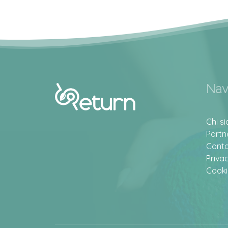
Nav
Chi s
Partn
Conta
Priva
Cooki