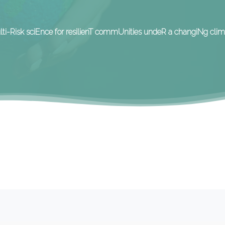
lti-Risk sciEnce for resilienT commUnities undeR a changiNg clim