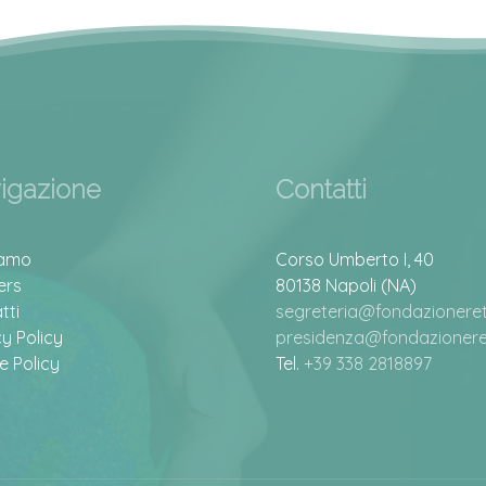
igazione
Contatti
iamo
Corso Umberto I, 40
ers
80138 Napoli (NA)
tti
segreteria@fondazioneretu
cy Policy
presidenza@fondazioneret
e Policy
Tel.
+39 338 2818897