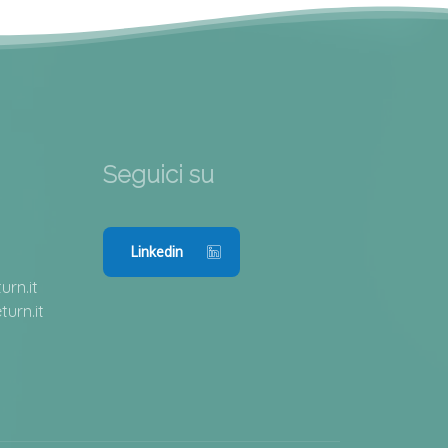
Seguici su
Linkedin
rn.it
urn.it