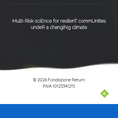
Multi-Risk sciEnce for resilienT commUnities
undeR a changiNg climate
© 2026 Fondazione Return
P.IVA 10123341215