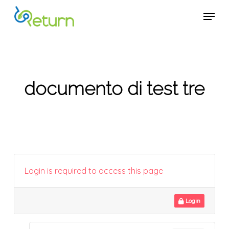
Skip
Menu
Menu
to
main
content
documento di test tre
Login is required to access this page
Login