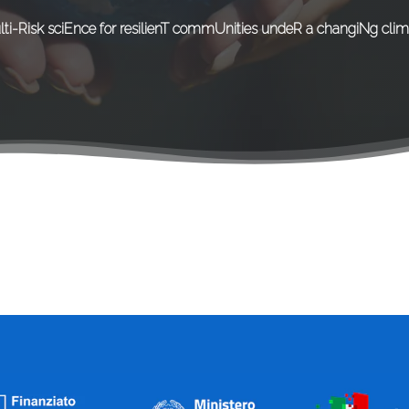
lti-Risk sciEnce for resilienT commUnities undeR a changiNg clim