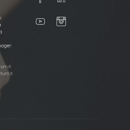
:
a
a
ager:
rn.it
urn.it