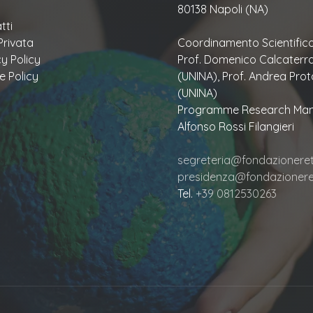
80138 Napoli (NA)
tti
Privata
Coordinamento Scientifico
cy Policy
Prof. Domenico Calcaterr
e Policy
(UNINA), Prof. Andrea Prot
(UNINA)
Programme Research Man
Alfonso Rossi Filangieri
segreteria@fondazioneretu
presidenza@fondazioneret
Tel.
+39 0812530263