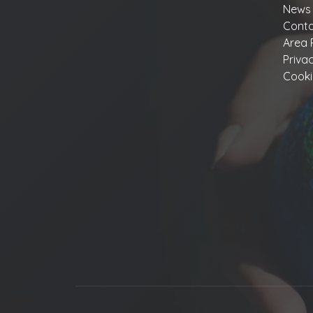
News
Conta
Area 
Priva
Cooki