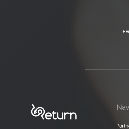
Pe
Nav
Partn