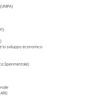
 (UNIPA)
A1)
)
 e lo sviluppo economico
ica Sperimentale)
onale
CARI)