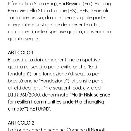
Informatica S.p.a.(Eng); Eni Rewind (Eni); Holding
Ferrovie dello Stato Italiane (FS); IREN; Generali.
Tanto premesso, da considerarsi quale parte
integrante e sostanziale del presente atto, i
comparenti, nelle rispettive qualità, convengono
quanto segue:
ARTICOLO 1
E’ costituita dai comparenti, nelle rispettive
qualità (di seguito per brevità anche “Enti
fondatori”), una fondazione (di seguito per
brevità anche “Fondazione”), ai sensi e per gli
effetti degli artt. 14 e seguenti cod. civ. e del
D.P.R. 361/2000, denominata “
Multi- Risk sciEnce
for resilienT commUnities underR a changiNg
climate””( RETURN)”
.
ARTICOLO 2
La Fondazione ha sede nel Comune di Napoli