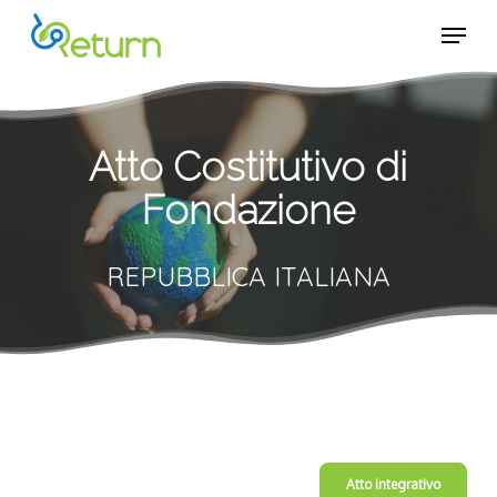
Skip
Menu
Menu
to
main
content
Atto Costitutivo di
Fondazione
REPUBBLICA ITALIANA
Atto integrativo