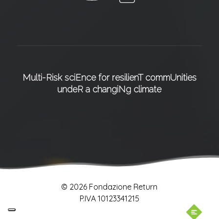
Multi-Risk sciEnce for resilienT commUnities
undeR a changiNg climate
© 2026 Fondazione Return
P.IVA 10123341215