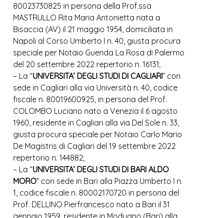
80023730825 in persona della Prof.ssa
MASTRULLO Rita Maria Antonietta nata a
Bisaccia (AV) il 21 maggio 1954, domiciliata in
Napoli al Corso Umberto I n. 40, giusta procura
speciale per Notaio Guenda La Rosa di Palermo
del 20 settembre 2022 repertorio n. 16131;
– La “
UNIVERSITA’ DEGLI STUDI DI CAGLIARI
” con
sede in Cagliari alla via Università n. 40, codice
fiscale n. 80019600925, in persona del Prof.
COLOMBO Luciano nato a Venezia il 6 agosto
1960, residente in Cagliari alla via Del Sole n. 33,
giusta procura speciale per Notaio Carlo Mario
De Magistris di Cagliari del 19 settembre 2022
repertorio n. 144882;
– La “
UNIVERSITA’ DEGLI STUDI DI BARI ALDO
MORO
” con sede in Bari alla Piazza Umberto I n.
1, codice fiscale n. 80002170720 in persona del
Prof. DELLINO Pierfrancesco nato a Bari il 31
gennaio 1959, residente in Modugno (Bari) alla