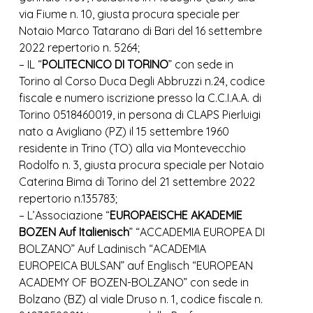
via Fiume n. 10, giusta procura speciale per
Notaio Marco Tatarano di Bari del 16 settembre
2022 repertorio n. 5264;
– IL “
POLITECNICO DI TORINO
” con sede in
Torino al Corso Duca Degli Abbruzzi n.24, codice
fiscale e numero iscrizione presso la C.C.I.A.A. di
Torino 0518460019, in persona di CLAPS Pierluigi
nato a Avigliano (PZ) il 15 settembre 1960
residente in Trino (TO) alla via Montevecchio
Rodolfo n. 3, giusta procura speciale per Notaio
Caterina Bima di Torino del 21 settembre 2022
repertorio n.135783;
– L’Associazione “
EUROPAEISCHE AKADEMIE
BOZEN Auf Italienisch
” “ACCADEMIA EUROPEA DI
BOLZANO” Auf Ladinisch “ACADEMIA
EUROPEICA BULSAN” auf Englisch “EUROPEAN
ACADEMY OF BOZEN-BOLZANO” con sede in
Bolzano (BZ) al viale Druso n. 1, codice fiscale n.