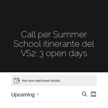
Call per Summer
School itinerante del
VS2: 3 open days
Non sono stati trovati risultati.
Upcoming
Eventi
Evento
Cerca
Sommari
Viste
Select
Ricerca
Naviga
date.