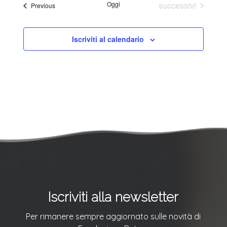
e
Eventi
Oggi
successivi
Eventi
Previous
viste
Navigazi
Iscriviti al calendario
Iscriviti alla newsletter
Per rimanere sempre aggiornato sulle novità di