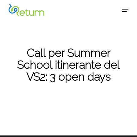
Skip
Menu
Menu
to
main
content
Call per Summer
School itinerante del
VS2: 3 open days