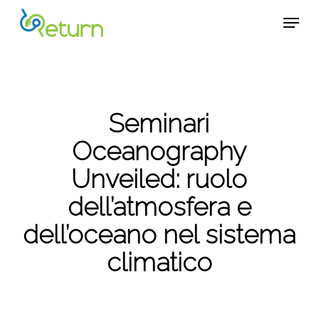
Skip
Menu
Menu
to
main
content
Seminari
Oceanography
Unveiled: ruolo
dell’atmosfera e
dell’oceano nel sistema
climatico