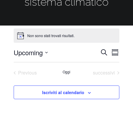
sistema climatico
Non sono stati trovati risultati.
Upcoming
Eventi
Evento
Cerca
Sommari
Viste
Select
Ricerca
Naviga
date.
e
Eventi
Previous
Oggi
successivi
Eventi
viste
Navigazi
Iscriviti al calendario