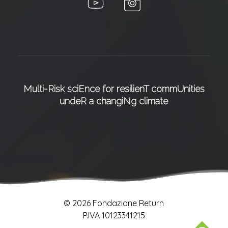
Multi-Risk sciEnce for resilienT commUnities
undeR a changiNg climate
© 2026 Fondazione Return
P.IVA 10123341215