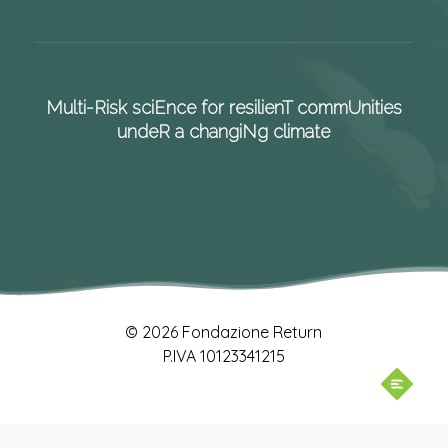
Multi-Risk sciEnce for resilienT commUnities
undeR a changiNg climate
© 2026 Fondazione Return
P.IVA 10123341215