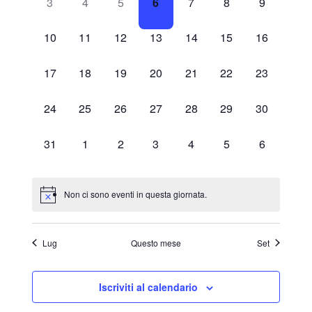
Navigazi
0
0
0
0
0
0
0
3
4
5
6
7
8
9
eventi,
eventi,
eventi,
eventi,
eventi,
eventi,
eventi,
0
0
0
0
0
0
0
10
11
12
13
14
15
16
eventi,
eventi,
eventi,
eventi,
eventi,
eventi,
eventi,
0
0
0
0
0
0
0
17
18
19
20
21
22
23
eventi,
eventi,
eventi,
eventi,
eventi,
eventi,
eventi,
0
0
0
0
0
0
0
24
25
26
27
28
29
30
eventi,
eventi,
eventi,
eventi,
eventi,
eventi,
eventi,
0
0
0
0
0
0
0
31
1
2
3
4
5
6
eventi,
eventi,
eventi,
eventi,
eventi,
eventi,
eventi,
Non ci sono eventi in questa giornata.
Lug
Questo mese
Set
Iscriviti al calendario