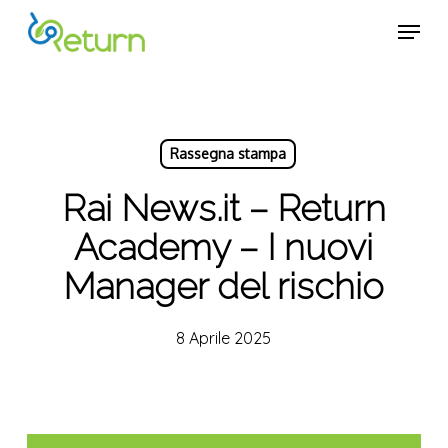
Skip
Menu
Menu
to
main
content
Rassegna stampa
Rai News.it – Return
Academy – I nuovi
Manager del rischio
8 Aprile 2025