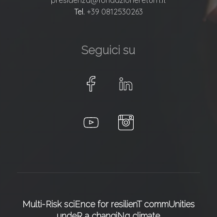
Tel.
+39 0812530263
Seguici su
Multi-Risk sciEnce for resilienT commUnities
undeR a changiNg climate