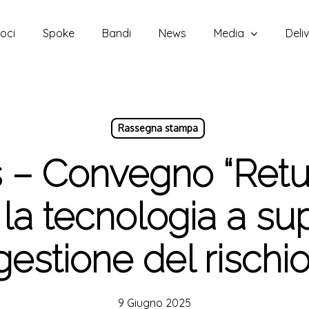
oci
Spoke
Bandi
News
Media
Deli
Rassegna stampa
 – Convegno “Retur
 la tecnologia a su
gestione del rischio
9 Giugno 2025