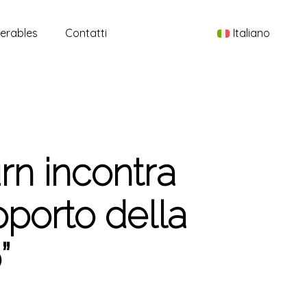
Menu
verables
Contatti
Italiano
n incontra
pporto della
”