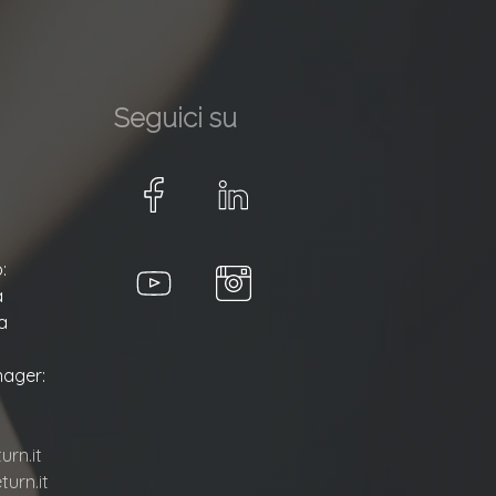
Seguici su
:
a
a
ager:
rn.it
urn.it