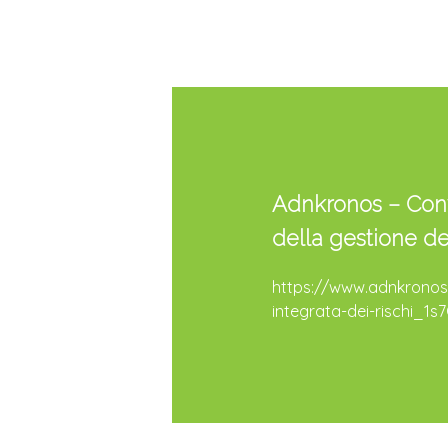
Adnkronos – Conv
della gestione del
https://www.adnkronos.
integrata-dei-rischi_1