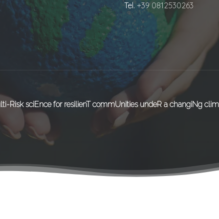
Tel.
+39 0812530263
lti-Risk sciEnce for resilienT commUnities undeR a changiNg clim