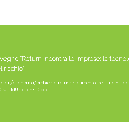
egno “Return incontra le imprese: la tecnol
 rischio”
com/economia/ambiente-return-riferimento-nella-ricerca-ap
s7CkuTTdUPaTjanFTCxoe