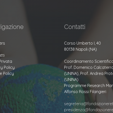
igazione
Contatti
ers
Corso Umberto I, 40
80138 Napoli (NA)
tti
Privata
Coordinamento Scientifico
cy Policy
Prof. Domenico Calcaterr
e Policy
(UNINA), Prof. Andrea Prot
(UNINA)
Programme Research Man
Alfonso Rossi Filangieri
segreteria@fondazioneretu
presidenza@fondazioneret