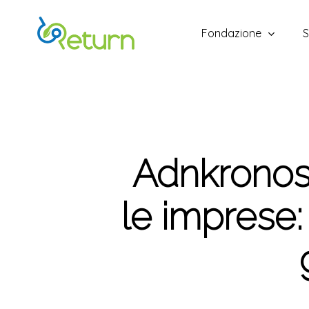
Skip
to
Fondazione
S
main
content
Adnkronos
le imprese: