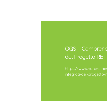
OGS – Comprendere
del Progetto RE
https://www.nordestnew
integrati-del-progetto-