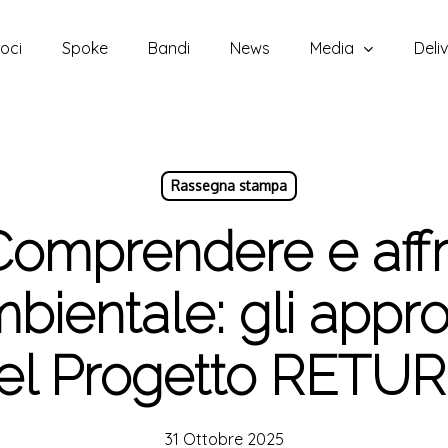
oci
Spoke
Bandi
News
Media
Deli
Rassegna stampa
omprendere e affro
ientale: gli approc
el Progetto RETU
31 Ottobre 2025