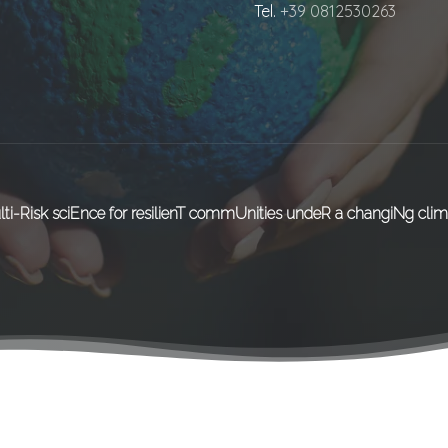
Tel.
+39 0812530263
lti-Risk sciEnce for resilienT commUnities undeR a changiNg clim