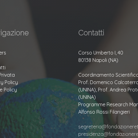
igazione
Contatti
ers
Corso Umberto I, 40
80138 Napoli (NA)
tti
Privata
Coordinamento Scientifico
cy Policy
Prof. Domenico Calcaterr
e Policy
(UNINA), Prof. Andrea Prot
(UNINA)
Programme Research Man
Alfonso Rossi Filangieri
segreteria@fondazioneretu
presidenza@fondazioneret