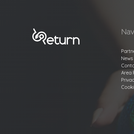
Nav
Partn
News
Conta
Area 
Priva
Cooki