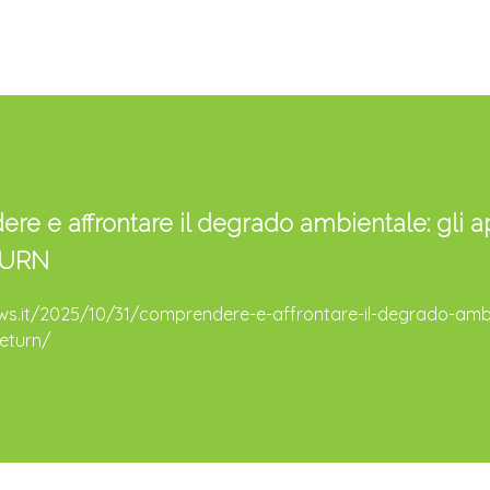
 e affrontare il degrado ambientale: gli ap
TURN
s.it/2025/10/31/comprendere-e-affrontare-il-degrado-ambi
return/