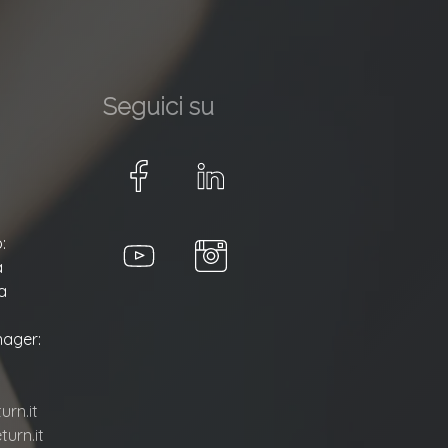
Seguici su
:
a
a
ager:
rn.it
urn.it