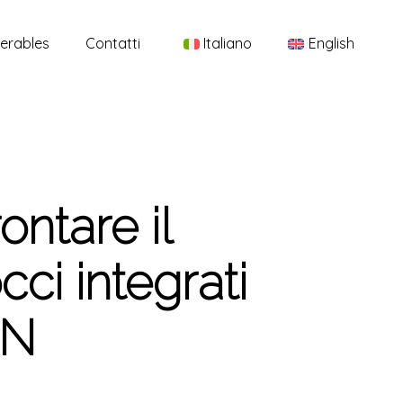
Menu
verables
Contatti
Italiano
English
ntare il
ci integrati
RN