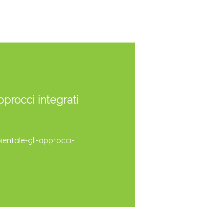
procci integrati
entale-gli-approcci-