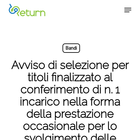
Skip
Menu
Menu
to
main
content
Bandi
Avviso di selezione per
titoli finalizzato al
conferimento di n. 1
incarico nella forma
della prestazione
occasionale per lo
svolgimento delle