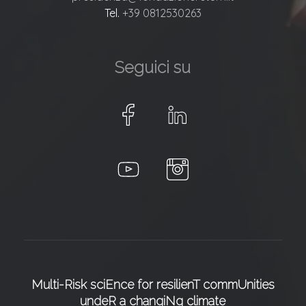
Tel.
+39 0812530263
Seguici su
Multi-Risk sciEnce for resilienT commUnities
undeR a changiNg climate