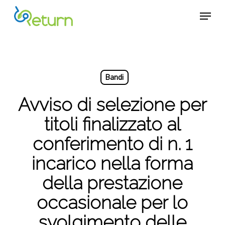
Skip
Menu
Menu
to
main
content
Bandi
Avviso di selezione per
titoli finalizzato al
conferimento di n. 1
incarico nella forma
della prestazione
occasionale per lo
svolgimento delle