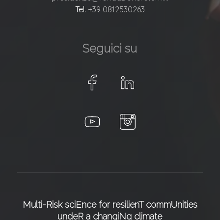
Tel.
+39 0812530263
Seguici su
Multi-Risk sciEnce for resilienT commUnities
undeR a changiNg climate