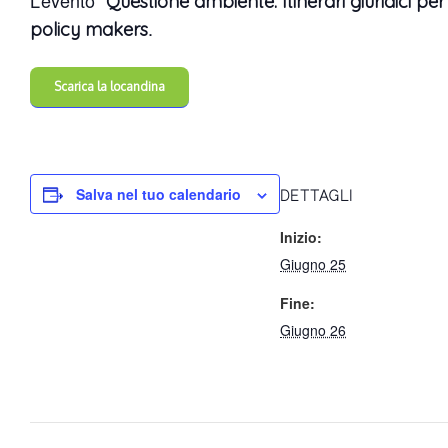
L’evento “
Questione ambiente. Itinerari giuridici per
.
policy makers
Scarica la locandina
Salva nel tuo calendario
DETTAGLI
Inizio:
Giugno 25
Fine:
Giugno 26