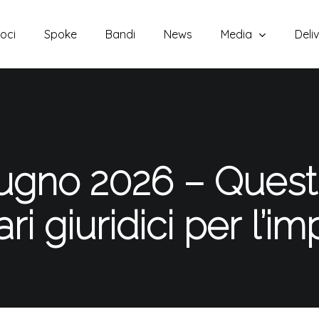
oci
Spoke
Bandi
News
Media
Deli
iugno 2026 – Ques
ari giuridici per l’i