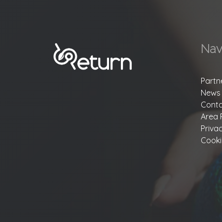
Nav
Partn
News
Conta
Area 
Priva
Cooki