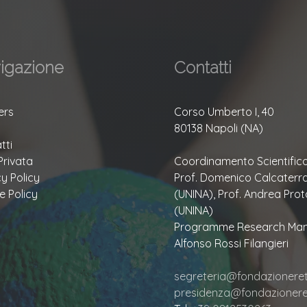
igazione
Contatti
ers
Corso Umberto I, 40
80138 Napoli (NA)
tti
Privata
Coordinamento Scientifico
cy Policy
Prof. Domenico Calcaterr
e Policy
(UNINA), Prof. Andrea Prot
(UNINA)
Programme Research Man
Alfonso Rossi Filangieri
segreteria@fondazioneretu
presidenza@fondazioneret