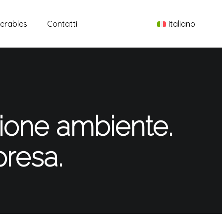
Menu
verables
Contatti
Italiano
tione ambiente.
mpresa.