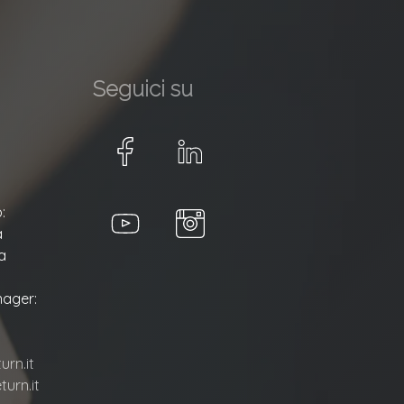
Seguici su
:
a
a
ager:
rn.it
urn.it