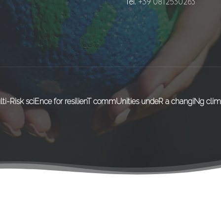
Tel.
+39 0812530263
lti-Risk sciEnce for resilienT commUnities undeR a changiNg clim