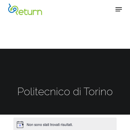
Skip
Menu
Menu
to
main
content
Politecnico di Torino
Non sono stati trovati risultati.