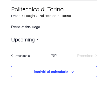
Politecnico di Torino
Eventi
Luoghi
Politecnico di Torino
Eventi at this luogo
Upcoming
Seleziona
la
Oggi
Prossimo
Eventi
Precedente
data.
Eventi
Iscriviti al calendario