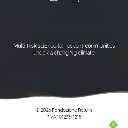
Multi-Risk sciEnce for resilienT commUnities
undeR a changiNg climate
© 2026 Fondazione Return
P.IVA 10123341215