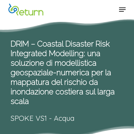
Skip
Menu
Menu
to
main
content
DRIM – Coastal Disaster Risk
Integrated Modelling: una
soluzione di modellistica
geospaziale-numerica per la
mappatura del rischio da
inondazione costiera sul larga
scala
SPOKE VS1 - Acqua