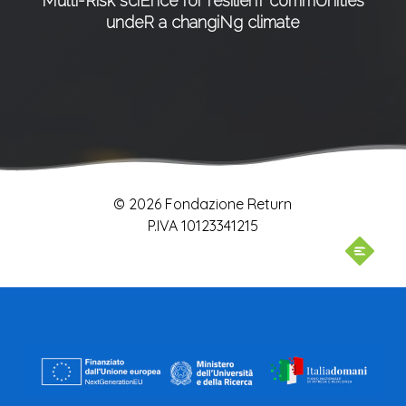
Multi-Risk sciEnce for resilienT commUnities
undeR a changiNg climate
© 2026 Fondazione Return
P.IVA 10123341215