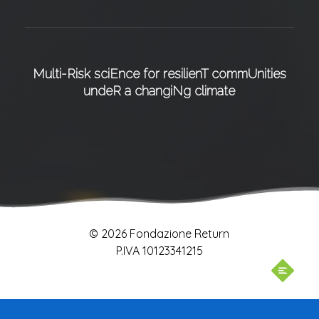
Multi-Risk sciEnce for resilienT commUnities
undeR a changiNg climate
© 2026 Fondazione Return
P.IVA 10123341215