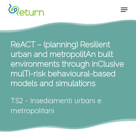
Skip
Menu
Menu
to
main
content
ReACT – (planning) Resilient
urban and metropolitAn built
environments through inClusive
mulTi-risk behavioural-based
models and simulations
TS2 - Insediamenti urbani e
metropolitani